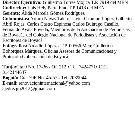
Director Ejecutivo:
Guillermo Torres Mojica T.P. 7919 del MEN
Codirector:
Luis Hely Parra Fino T.P 1418 del MEN
Gerente:
Álida Marcela Gómez Rodríguez
Columnistas:
Arturo Navas Talero, Javier Ocampo López, Gilberto
Abril Rojas, Carlos Castro Espinosa Carlos Buitrago Castillo,
Fernando Ayala Poveda, Miembros de la Asociación de Periodistas
de Boyacá, del Colegio Nacional de Periodistas y Asociación de
Escritores de Boyacá.
Fotografías:
Arcadio López - T.P. 00566 Men; Guillermo
Bohórquez Márquez, Oficina Asesora de Comunicaciones y
Protocolo Gobernación de Boyacá
Tunja:
Cra.9 No. 17-36 - Of. 212 • Tel. 7424771• CEL.:
3142144647
Bogotá:
Cra. 79F No. 45-57 - Tel. 7039044
E-mail:
renovacioninternacional@yahoo.com
ajedrezgo2012@gmail.com