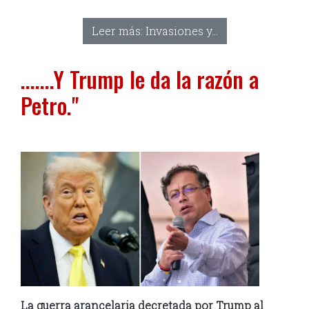
Leer más: Invasiones y...
.......Y Trump le da la razón a
Petro."
La guerra arancelaria decretada por Trump al