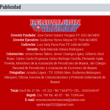
Publicidad
Director Fundador:
José David Gómez Vergara T.P. 1612 del MEN
Director Ejecutivo:
Guillermo Torres Mojica T.P. 7919 del MEN
Codirector:
Luis Hely Parra Fino T.P 1418 del MEN
Gerente:
Álida Marcela Gómez Rodríguez
Columnistas:
Arturo Navas Talero, Javier Ocampo López, Gilberto Abril
Rojas, Carlos Castro Espinosa Carlos Buitrago Castillo, Fernando Ayala
Poveda, Miembros de la Asociación de Periodistas de Boyacá, del Colegio
Nacional de Periodistas y Asociación de Escritores de Boyacá.
Fotografías:
Arcadio López - T.P. 00566 Men; Guillermo Bohórquez
Márquez, Oficina Asesora de Comunicaciones y Protocolo Gobernación de
Boyacá
Tunja:
Cra.9 No. 17-36 - Of. 212 • Tel. 7424771• CEL.: 3142144647
Bogotá:
Cra. 79F No. 45-57 - Tel. 7039044
E-mail:
renovacioninternacional@yahoo.com
ajedrezgo2012@gmail.com