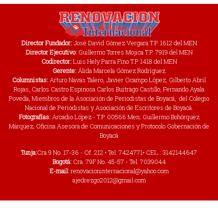
Director Fundador:
José David Gómez Vergara T.P. 1612 del MEN
Director Ejecutivo:
Guillermo Torres Mojica T.P. 7919 del MEN
Codirector:
Luis Hely Parra Fino T.P 1418 del MEN
Gerente:
Álida Marcela Gómez Rodríguez
Columnistas:
Arturo Navas Talero, Javier Ocampo López, Gilberto Abril
Rojas, Carlos Castro Espinosa Carlos Buitrago Castillo, Fernando Ayala
Poveda, Miembros de la Asociación de Periodistas de Boyacá, del Colegio
Nacional de Periodistas y Asociación de Escritores de Boyacá.
Fotografías:
Arcadio López - T.P. 00566 Men; Guillermo Bohórquez
Márquez, Oficina Asesora de Comunicaciones y Protocolo Gobernación de
Boyacá
Tunja:
Cra.9 No. 17-36 - Of. 212 • Tel. 7424771• CEL.: 3142144647
Bogotá:
Cra. 79F No. 45-57 - Tel. 7039044
E-mail:
renovacioninternacional@yahoo.com
ajedrezgo2012@gmail.com