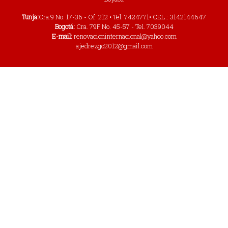
Tunja:
Cra.9 No. 17-36 - Of. 212 • Tel. 7424771• CEL.: 3142144647
Bogotá:
Cra. 79F No. 45-57 - Tel. 7039044
E-mail:
renovacioninternacional@yahoo.com
ajedrezgo2012@gmail.com