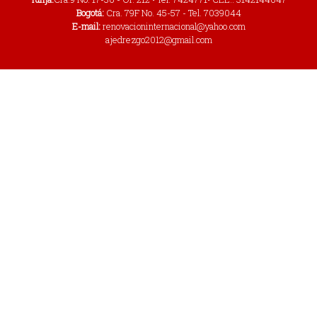
Bogotá:
Cra. 79F No. 45-57 - Tel. 7039044
E-mail:
renovacioninternacional@yahoo.com
ajedrezgo2012@gmail.com