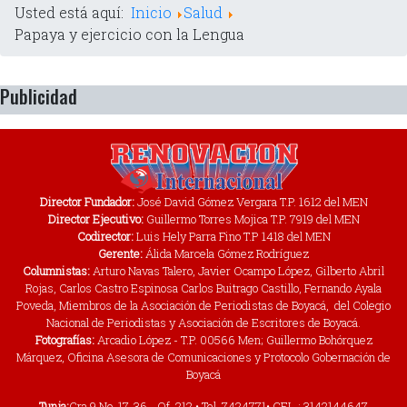
Usted está aquí:
Inicio
Salud
Papaya y ejercicio con la Lengua
Publicidad
Director Fundador:
José David Gómez Vergara T.P. 1612 del MEN
Director Ejecutivo:
Guillermo Torres Mojica T.P. 7919 del MEN
Codirector:
Luis Hely Parra Fino T.P 1418 del MEN
Gerente:
Álida Marcela Gómez Rodríguez
Columnistas:
Arturo Navas Talero, Javier Ocampo López, Gilberto Abril
Rojas, Carlos Castro Espinosa Carlos Buitrago Castillo, Fernando Ayala
Poveda, Miembros de la Asociación de Periodistas de Boyacá, del Colegio
Nacional de Periodistas y Asociación de Escritores de Boyacá.
Fotografías:
Arcadio López - T.P. 00566 Men; Guillermo Bohórquez
Márquez, Oficina Asesora de Comunicaciones y Protocolo Gobernación de
Boyacá
Tunja:
Cra.9 No. 17-36 - Of. 212 • Tel. 7424771• CEL.: 3142144647