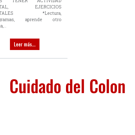
ES TENER ACTIVIDAD
TAL, EJERCICIOS
TALES *Lectura,
igramas, aprende otro
,...
Leer más...
Cuidado del Colon