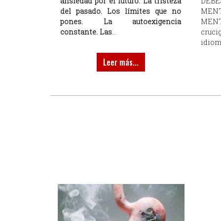
ansiedad por el futuro.
La tristeza
DEB
del pasado.
Los límites que no
MEN
pones.
La autoexigencia
MEN
constante.
Las
...
cruc
idioma
Leer más...