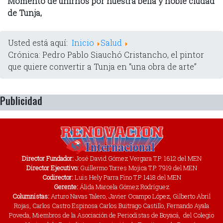
Momento de unirnos por nuestra bella y noble ciudad
de Tunja,
Usted está aquí:
Inicio
Salud
Crónica: Pedro Pablo Siauchó Cristancho, el pintor
que quiere convertir a Tunja en “una obra de arte”
Publicidad
Director Fundador:
José David Gómez Vergara T.P. 1612 del MEN
Director Ejecutivo:
Guillermo Torres Mojica T.P. 7919 del MEN
Codirector:
Luis Hely Parra Fino T.P 1418 del MEN
Gerente:
Álida Marcela Gómez Rodríguez
Columnistas:
Arturo Navas Talero, Javier Ocampo López, Gilberto Abril
Rojas, Carlos Castro Espinosa Carlos Buitrago Castillo, Fernando Ayala
Poveda, Miembros de la Asociación de Periodistas de Boyacá, del Colegio