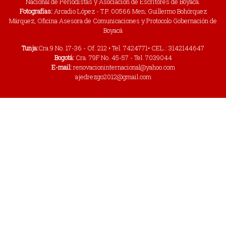
Nacional de Periodistas y Asociación de Escritores de Boyacá.
Fotografías:
Arcadio López - T.P. 00566 Men; Guillermo Bohórquez
Márquez, Oficina Asesora de Comunicaciones y Protocolo Gobernación de
Boyacá
Tunja:
Cra.9 No. 17-36 - Of. 212 • Tel. 7424771• CEL.: 3142144647
Bogotá:
Cra. 79F No. 45-57 - Tel. 7039044
E-mail:
renovacioninternacional@yahoo.com
ajedrezgo2012@gmail.com