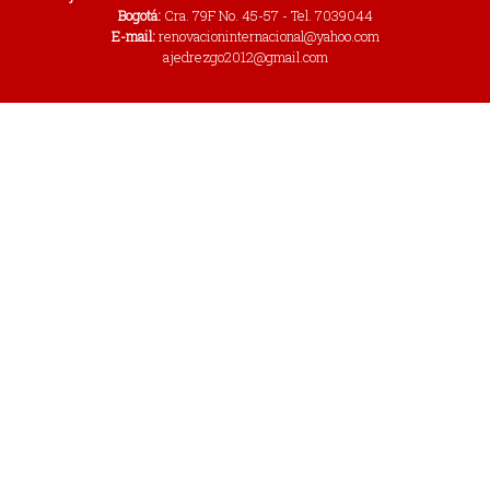
Bogotá:
Cra. 79F No. 45-57 - Tel. 7039044
E-mail:
renovacioninternacional@yahoo.com
ajedrezgo2012@gmail.com