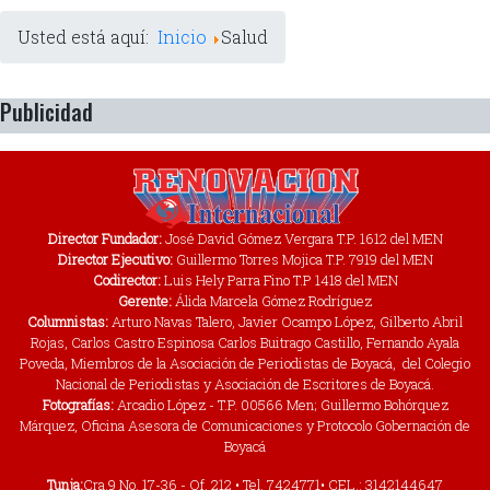
Usted está aquí:
Inicio
Salud
Publicidad
Director Fundador:
José David Gómez Vergara T.P. 1612 del MEN
Director Ejecutivo:
Guillermo Torres Mojica T.P. 7919 del MEN
Codirector:
Luis Hely Parra Fino T.P 1418 del MEN
Gerente:
Álida Marcela Gómez Rodríguez
Columnistas:
Arturo Navas Talero, Javier Ocampo López, Gilberto Abril
Rojas, Carlos Castro Espinosa Carlos Buitrago Castillo, Fernando Ayala
Poveda, Miembros de la Asociación de Periodistas de Boyacá, del Colegio
Nacional de Periodistas y Asociación de Escritores de Boyacá.
Fotografías:
Arcadio López - T.P. 00566 Men; Guillermo Bohórquez
Márquez, Oficina Asesora de Comunicaciones y Protocolo Gobernación de
Boyacá
Tunja:
Cra.9 No. 17-36 - Of. 212 • Tel. 7424771• CEL.: 3142144647