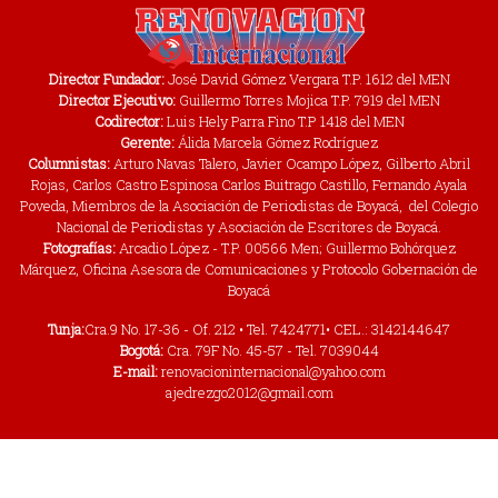
Director Fundador:
José David Gómez Vergara T.P. 1612 del MEN
Director Ejecutivo:
Guillermo Torres Mojica T.P. 7919 del MEN
Codirector:
Luis Hely Parra Fino T.P 1418 del MEN
Gerente:
Álida Marcela Gómez Rodríguez
Columnistas:
Arturo Navas Talero, Javier Ocampo López, Gilberto Abril
Rojas, Carlos Castro Espinosa Carlos Buitrago Castillo, Fernando Ayala
Poveda, Miembros de la Asociación de Periodistas de Boyacá, del Colegio
Nacional de Periodistas y Asociación de Escritores de Boyacá.
Fotografías:
Arcadio López - T.P. 00566 Men; Guillermo Bohórquez
Márquez, Oficina Asesora de Comunicaciones y Protocolo Gobernación de
Boyacá
Tunja:
Cra.9 No. 17-36 - Of. 212 • Tel. 7424771• CEL.: 3142144647
Bogotá:
Cra. 79F No. 45-57 - Tel. 7039044
E-mail:
renovacioninternacional@yahoo.com
ajedrezgo2012@gmail.com