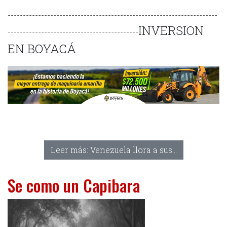
---------------------------------------------------------------------
INVERSION
-------------------------------------------
EN BOYACÁ
Leer más: Venezuela llora a sus...
Se como un Capibara