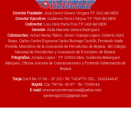
Director Fundador:
José David Gómez Vergara T.P. 1612 del MEN
Director Ejecutivo:
Guillermo Torres Mojica T.P. 7919 del MEN
Codirector:
Luis Hely Parra Fino T.P 1418 del MEN
Gerente:
Álida Marcela Gómez Rodríguez
Columnistas:
Arturo Navas Talero, Javier Ocampo López, Gilberto Abril
Rojas, Carlos Castro Espinosa Carlos Buitrago Castillo, Fernando Ayala
Poveda, Miembros de la Asociación de Periodistas de Boyacá, del Colegio
Nacional de Periodistas y Asociación de Escritores de Boyacá.
Fotografías:
Arcadio López - T.P. 00566 Men; Guillermo Bohórquez
Márquez, Oficina Asesora de Comunicaciones y Protocolo Gobernación de
Boyacá
Tunja:
Cra.9 No. 17-36 - Of. 212 • Tel. 7424771• CEL.: 3142144647
Bogotá:
Cra. 79F No. 45-57 - Tel. 7039044
E-mail:
renovacioninternacional@yahoo.com
ajedrezgo2012@gmail.com